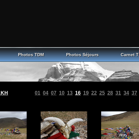
Photos TDM
Photos Séjours
Carnet 
AKH
01
04
07
10
13
16
19
22
25
28
31
34
37