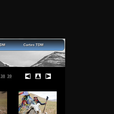
TDM
Cartes TDM
38
39