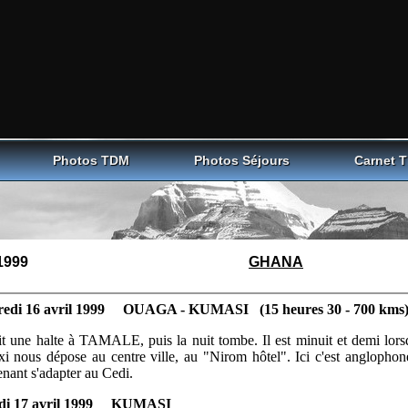
Photos TDM
Photos Séjours
Carnet 
1999
GHANA