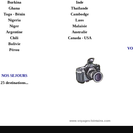
Burkina
Inde
Ghana
Thaïlande
Togo - Bénin
Cambodge
Nigeria
Laos
Niger
Malaisie
Argentine
Australie
Chili
Canada - USA
Bolivie
VO
Pérou
NOS SEJOURS
25 destinations...
www.voyages-lointains.com