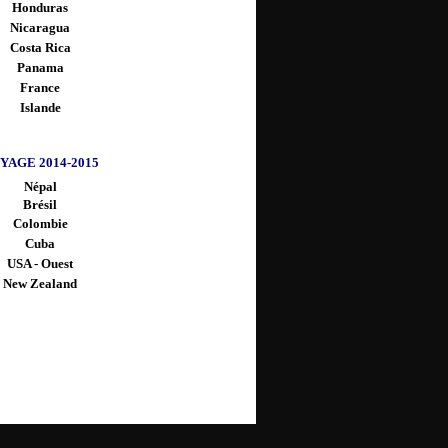
Honduras
Nicaragua
Costa Rica
Panama
France
Islande
YAGE 2014-2015
Népal
Brésil
Colombie
Cuba
USA - Ouest
New Zealand