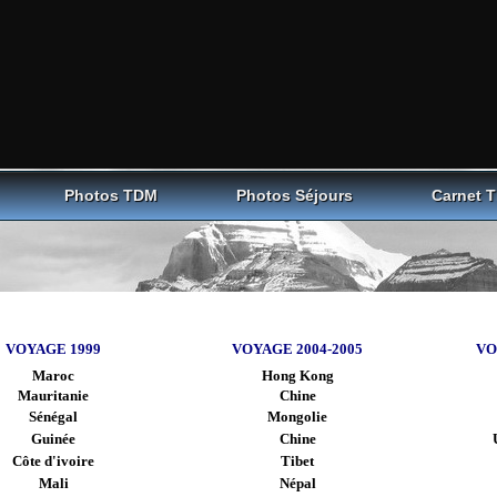
Photos TDM
Photos Séjours
Carnet 
VOYAGE 1999
VOYAGE 2004-2005
VO
Maroc
Hong Kong
Mauritanie
Chine
Sénégal
Mongolie
Guinée
Chine
Côte d'ivoire
Tibet
Mali
Népal